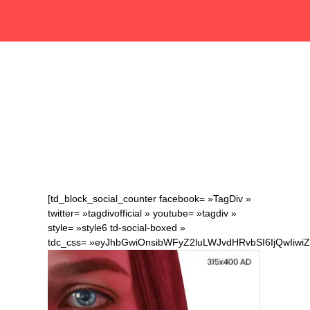
[td_block_social_counter facebook= »TagDiv »
twitter= »tagdivofficial » youtube= »tagdiv »
style= »style6 td-social-boxed »
tdc_css= »eyJhbGwiOnsibWFyZ2luLWJvdHRvbSI6IjQwIiw