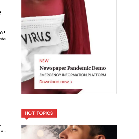
e
à !
te...
HOT TOPICS
.
...