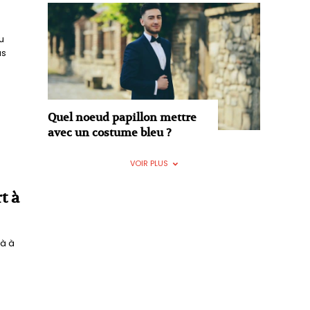
u
us
Quel noeud papillon mettre
avec un costume bleu ?
VOIR PLUS
t à
là à