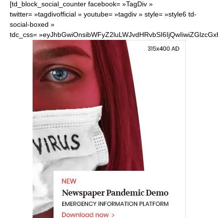
[td_block_social_counter facebook= »TagDiv »
twitter= »tagdivofficial » youtube= »tagdiv » style= »style6 td-
social-boxed »
tdc_css= »eyJhbGwiOnsibWFyZ2luLWJvdHRvbSI6IjQwIiwiZGlzcG