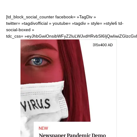
[td_block_social_counter facebook= »TagDiv »
twitter= »tagdivofficial » youtube= »tagdiv » style= »style6 td-
social-boxed »
tdc_css= »eyJhbGwiOnsibWFyZ2luLWJvdHRvbSI6IjQwIiwiZGlzcG