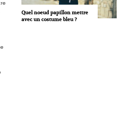
tre
.
Quel noeud papillon mettre
avec un costume bleu ?
ie
e