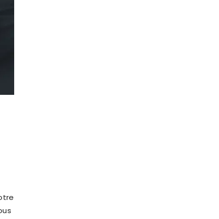
otre
ous