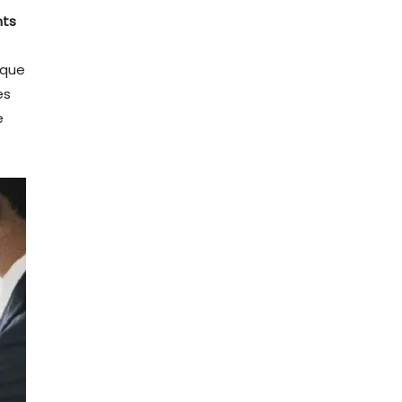
nts
 que
es
e