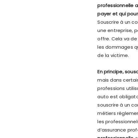
professionnelle a
payer et qui pour
Souscrire à un c
une entreprise, p
offre. Cela va d
les dommages que 
de la victime.
En principe, sous
mais dans certai
professions utili
auto est obligato
souscrire à un c
métiers réglemen
les professionne
d’assurance prof